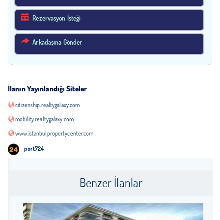
Rezervasyon İsteği
Arkadaşına Gönder
İlanın Yayınlandığı Siteler
citizenship.realtygalaxy.com
mobility.realtygalaxy.com
www.istanbulpropertycenter.com
port724
Benzer İlanlar