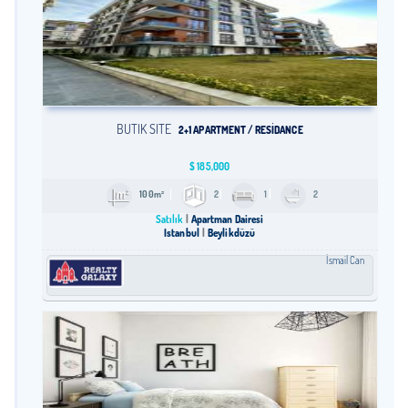
BUTIK SITE
2+1 APARTMENT / RESİDANCE
$
185,000
100m²
2
1
2
Satılık
Apartman Dairesi
İstanbul
Beylikdüzü
İsmail Can