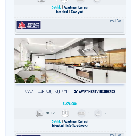
Satılık
Apartman Dairesi
İstanbul
Esenyurt
İsmail Can
KANAL İCON KÜÇÜKÇEKMECE
3+1 APARTMENT / RESIDENCE
$
276,000
980m²
3
1
2
Satılık
Apartman Dairesi
İstanbul
Küçükçekmece
İsmail Can