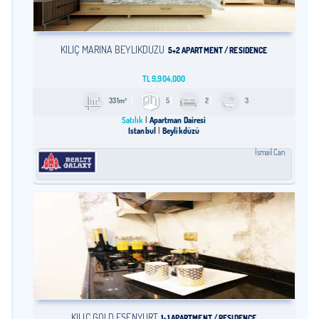
KILIÇ MARINA BEYLIKDÜZÜ
5+2 APARTMENT / RESIDENCE
TL
9,904,000
331m²
5
2
3
Satılık
Apartman Dairesi
İstanbul
Beylikdüzü
İsmail Can
KILIÇ GOLD ESENYURT
1+1 APARTMENT / RESIDENCE