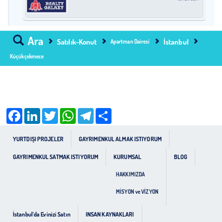
Ara
Satılık-Konut
İstanbul
Apartman Dairesi
Küçükçekmece
Facebook
LinkedIn
Twitter
WhatsApp
Telegram
Share
YURTDIŞI PROJELER
GAYRIMENKUL ALMAK ISTIYORUM
GAYRIMENKUL SATMAK ISTIYORUM
KURUMSAL
BLOG
HAKKIMIZDA
MİSYON ve VİZYON
İstanbul’da Evinizi Satın
INSAN KAYNAKLARI