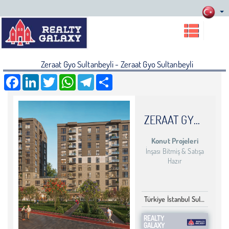
Zeraat Gyo Sultanbeyli - Zeraat Gyo Sultanbeyli
Facebook
LinkedIn
Twitter
WhatsApp
Telegram
Share
ZERAAT GYO SULTANBEYLI
Konut Projeleri
İnşası Bitmiş & Satışa
Hazır
Türkiye İstanbul Sultanbeyli
REALTY
GALAXY