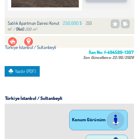
250,000 $
Satılık Apartman Dairesi Konut
250
m²
/
200 m²
(Net)
Türkiye İstanbul / Sultanbeyli
İlan No:
f-494589-1307
Son Güncelleme:
22/05/2026
Yazdır (PDF)
Türkiye İstanbul / Sultanbeyli
Konum Görünüm