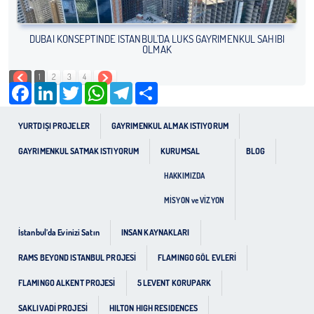
DUBAI KONSEPTINDE İSTANBUL’DA LÜKS GAYRIMENKUL SAHIBI
OLMAK
1
2
3
4
Facebook
LinkedIn
Twitter
WhatsApp
Telegram
Share
YURTDIŞI PROJELER
GAYRIMENKUL ALMAK ISTIYORUM
GAYRIMENKUL SATMAK ISTIYORUM
KURUMSAL
BLOG
HAKKIMIZDA
MİSYON ve VİZYON
İstanbul’da Evinizi Satın
INSAN KAYNAKLARI
RAMS BEYOND ISTANBUL PROJESİ
FLAMINGO GÖL EVLERİ
FLAMINGO ALKENT PROJESİ
5 LEVENT KORUPARK
SAKLIVADİ PROJESİ
HILTON HIGH RESIDENCES