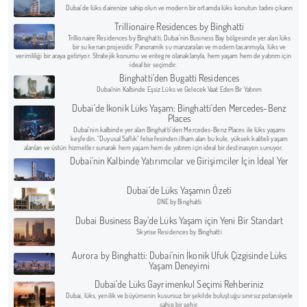
Dubai'de lüks dairenize sahip olun ve modern bir ortamda lüks konutun tadını çıkarın
Trillionaire Residences by Binghatti
Trillionaire Residences by Binghatti, Dubai'nin Business Bay bölgesinde yer alan lüks
bir su kenarı projesidir. Panoramik su manzaraları ve modern tasarımıyla, lüks ve
verimliliği bir araya getiriyor. Stratejik konumu ve entegre olanaklarıyla, hem yaşam hem de yatırım için
ideal bir seçimdir.
Binghatti’den Bugatti Residences
Dubai'nin Kalbinde Eşsiz Lüks ve Gelecek Vaat Eden Bir Yatırım
Dubai’de İkonik Lüks Yaşam: Binghatti’den Mercedes-Benz
Places
Dubai’nin kalbinde yer alan Binghatti’den Mercedes-Benz Places ile lüks yaşamı
keşfedin. "Duyusal Saflık" felsefesinden ilham alan bu kule, yüksek kaliteli yaşam
alanları ve üstün hizmetler sunarak hem yaşam hem de yatırım için ideal bir destinasyon sunuyor.
Dubai’nin Kalbinde Yatırımcılar ve Girişimciler İçin İdeal Yer
Dubai’de Lüks Yaşamın Özeti
ONE by Binghatti
Dubai Business Bay’de Lüks Yaşam için Yeni Bir Standart
Skyrise Residences by Binghatti
Aurora by Binghatti: Dubai’nin İkonik Ufuk Çizgisinde Lüks
Yaşam Deneyimi
Dubai’de Lüks Gayrimenkul Seçimi Rehberiniz
Dubai, lüks, yenilik ve büyümenin kusursuz bir şekilde buluştuğu sınırsız potansiyele
sahip bir şehir.