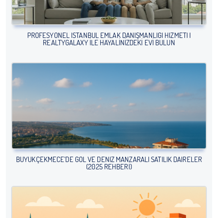
PROFESYONEL İSTANBUL EMLAK DANIŞMANLIĞI HIZMETI |
REALTYGALAXY ILE HAYALINIZDEKI EVI BULUN
BÜYÜKÇEKMECE'DE GÖL VE DENIZ MANZARALI SATILIK DAIRELER
(2025 REHBERI)