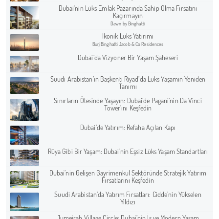
Dubai'nin Lüks Emlak Pazarında Sahip Olma Fırsatını
Kaçırmayın
Dawn by Binghatti
İkonik Lüks Yatırımı
Burj Binghatti Jacob & Co Residences
Dubai’da Vizyoner Bir Yaşam Şaheseri
Suudi Arabistan’ın Başkenti Riyad’da Lüks Yaşamın Yeniden
Tanımı
Sınırların Ötesinde Yaşayın: Dubai’de Pagani’nin Da Vinci
Tower’ını Keşfedin
Dubai’de Yatırım: Refaha Açılan Kapı
Rüya Gibi Bir Yaşam: Dubai’nin Eşsiz Lüks Yaşam Standartları
Dubai’nin Gelişen Gayrimenkul Sektöründe Stratejik Yatırım
Fırsatlarını Keşfedin
Suudi Arabistan’da Yatırım Fırsatları: Cidde’nin Yükselen
Yıldızı
Jumeirah Village Circle: Dubai’nin İş ve Modern Yaşam