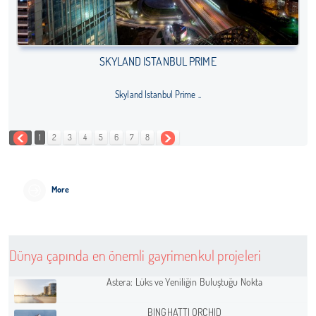
SKYLAND ISTANBUL PRIME
Skyland Istanbul Prime ..
1
2
3
4
5
6
7
8
More
Dünya çapında en önemli gayrimenkul projeleri
Astera: Lüks ve Yeniliğin Buluştuğu Nokta
BINGHATTI ORCHID