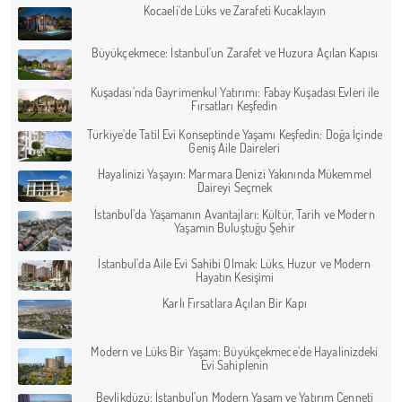
Kocaeli'de Lüks ve Zarafeti Kucaklayın
Büyükçekmece: İstanbul’un Zarafet ve Huzura Açılan Kapısı
Kuşadası’nda Gayrimenkul Yatırımı: Fabay Kuşadası Evleri ile
Fırsatları Keşfedin
Türkiye'de Tatil Evi Konseptinde Yaşamı Keşfedin: Doğa İçinde
Geniş Aile Daireleri
Hayalinizi Yaşayın: Marmara Denizi Yakınında Mükemmel
Daireyi Seçmek
İstanbul’da Yaşamanın Avantajları: Kültür, Tarih ve Modern
Yaşamın Buluştuğu Şehir
İstanbul’da Aile Evi Sahibi Olmak: Lüks, Huzur ve Modern
Hayatın Kesişimi
Karlı Fırsatlara Açılan Bir Kapı
Modern ve Lüks Bir Yaşam: Büyükçekmece’de Hayalinizdeki
Evi Sahiplenin
Beylikdüzü: İstanbul’un Modern Yaşam ve Yatırım Cenneti