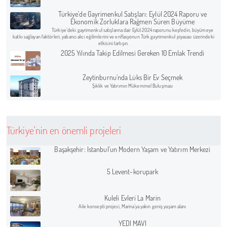
Türkiye’de Gayrimenkul Satışları: Eylül 2024 Raporu ve
Ekonomik Zorluklara Rağmen Süren Büyüme
Türkiye’deki gayrimenkul satışlarına dair Eylül 2024 raporunu keşfedin, büyümeye
katkı sağlayan faktörleri, yabancı alıcı eğilimlerini ve enflasyonun Türk gayrimenkul piyasası üzerindeki
etkisini tartışın.
2025 Yılında Takip Edilmesi Gereken 10 Emlak Trendi
Zeytinburnu’nda Lüks Bir Ev Seçmek
Şıklık ve Yatırımın Mükemmel Buluşması
Türkiye'nin en önemli projeleri
Başakşehir: İstanbul’un Modern Yaşam ve Yatırım Merkezi
5 Levent-korupark
Kuleli Evleri La Marin
Aile konsepti projesi, Marina'ya yakın geniş yaşam alanı
YEDI MAVI