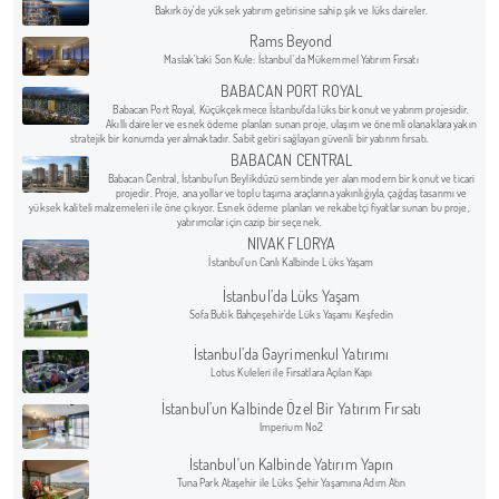
Bakırköy’de yüksek yatırım getirisine sahip şık ve lüks daireler.
Rams Beyond
Maslak’taki Son Kule: İstanbul’da Mükemmel Yatırım Fırsatı
BABACAN PORT ROYAL
Babacan Port Royal, Küçükçekmece İstanbul'da lüks bir konut ve yatırım projesidir.
Akıllı daireler ve esnek ödeme planları sunan proje, ulaşım ve önemli olanaklara yakın
stratejik bir konumda yer almaktadır. Sabit getiri sağlayan güvenli bir yatırım fırsatı.
BABACAN CENTRAL
Babacan Central, İstanbul'un Beylikdüzü semtinde yer alan modern bir konut ve ticari
projedir. Proje, ana yollar ve toplu taşıma araçlarına yakınlığıyla, çağdaş tasarımı ve
yüksek kaliteli malzemeleri ile öne çıkıyor. Esnek ödeme planları ve rekabetçi fiyatlar sunan bu proje,
yatırımcılar için cazip bir seçenek.
NIVAK FLORYA
İstanbul’un Canlı Kalbinde Lüks Yaşam
İstanbul’da Lüks Yaşam
Sofa Butik Bahçeşehir'de Lüks Yaşamı Keşfedin
İstanbul’da Gayrimenkul Yatırımı
Lotus Kuleleri ile Fırsatlara Açılan Kapı
İstanbul’un Kalbinde Özel Bir Yatırım Fırsatı
Imperium No2
İstanbul'un Kalbinde Yatırım Yapın
Tuna Park Ataşehir ile Lüks Şehir Yaşamına Adım Atın