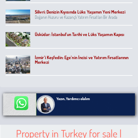
Silivri: Denizin Kıyısında Lüks Yaşamın Yeni Merkezi
Doğanın Huzuru ve Kazançlı Yatırım Fırsatları Bir Arada
Üsküdar: İstanbul’un Tarihi ve Lüks Yaşamın Kapısı
İzmir’i Keşfedin: Ege’nin İncisi ve Yatırım Fırsatlarının
Merkezi
Yazın, Yardımcı olalım
Property in Turkey for sale |