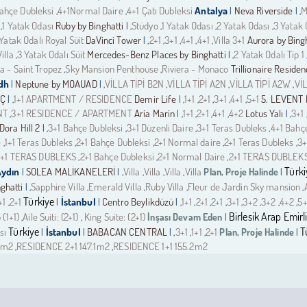
ahçe Dubleksi
4+1Normal Daire
4+1 Çatı Dubleksi
Antalya
Neva Riverside
M
,
,
|
| ,
1 Yatak Odası
Ruby by Binghatti
Stüdyo
1 Yatak Odası
2 Yatak Odası
3 Yatak 
,
| ,
,
,
,
Yatak Odalı Royal Süit
DaVinci Tower
2+1
3+1
4+1
4+1
Villa 3+1
Aurora by Bingh
| ,
,
,
,
,
illa
3 Yatak Odalı Süit
Mercedes-Benz Places by Binghatti
2 Yatak Odalı Tip 1
,
| ,
ra - Saint Tropez
Sky Mansion Penthouse
Riviera - Monaco
Trillionaire Residen
,
,
dh
Neptune by MOAUAD
VİLLA TİPİ B2N
VİLLA TİPİ A2N
VİLLA TİPİ A2W
VİL
|
| ,
,
,
,
IÇ
1+1 APARTMENT / RESIDENCE
Demir Life
1+1
2+1
3+1
4+1
5+1
5. LEVENT
| ,
| ,
,
,
,
,
NT
3+1 RESİDENCE / APARTMENT
Aria Marin
1+1
2+1
4+1
4+2
Lotus Yalı
3+1
,
| ,
,
,
,
| ,
Dora Hill 2
3+1 Bahçe Dubleksi
3+1 Düzenli Daire
3+1 Teras Dubleks
4+1 Bahç
| ,
,
,
,
e
1+1 Teras Dubleks
2+1 Bahçe Dubleksi
2+1 Normal daire
2+1 Teras Dubleks
3+
,
,
,
,
,
1+1 TERAS DUBLEKS
2+1 Bahçe Dubleksi
2+1 Normal Daire
2+1 TERAS DUBLEK
,
,
,
Türki
Aydın
SOLEA MALİKANELERİ
Villa
Villa
Villa
Villa
Plan, Proje Halinde
|
| ,
,
,
,
|
nghatti
Sapphire Villa
Emerald Villa
Ruby Villa
Fleur de Jardin Sky mansion
| ,
,
,
,
,
Türkiye
+1
2+1
İstanbul
Centro Beylikdüzü
1+1
2+1
2+1
3+1
3+2
3+2
4+2
5
,
|
|
| ,
,
,
,
,
,
,
,
Birlesik Arap Emirli
(1+1)
Aile Suiti: (2+1)
King Suite: (2+1)
İnşası Devam Eden
,
,
|
Türkiye
T
sı
İstanbul
BABACAN CENTRAL
3+1
1+1
2+1
Plan, Proje Halinde
|
|
| ,
,
,
|
4m2
RESIDENCE 2+1 147.1m2
RESIDENCE 1+1 155.2m2
,
,