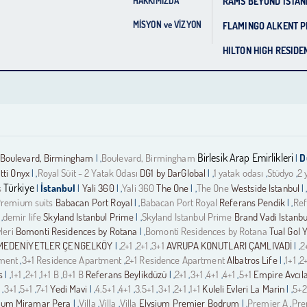
RAMS BEYOND ISTAN
HAKKIMIZDA
MİSYON ve VİZYON
FLAMINGO ALKENT P
HILTON HIGH RESIDE
Birlesik Arap Emirlikleri
Boulevard, Birmingham
Boulevard, Birmingham
D
| ,
|
tti Onyx
Royal Süit - 2 Yatak Odası
DG1 by DarGlobal
1 yatak odası
Stüdyo
2 
| ,
| ,
,
,
Türkiye
s
İstanbul
Yali 360
Yali 360
The One
The One
Westside Istanbul
|
|
| ,
| ,
| 
remium suits
Babacan Port Royal
Babacan Port Royal
Referans Pendik
Ref
| ,
| ,
demir life
Skyland Istanbul Prime
Skyland Istanbul Prime
Brand Vadi Istanbu
 ,
| ,
leri
Bomonti Residences by Rotana
Bomonti Residences by Rotana
Tual Gol 
| ,
MEDENİYETLER ÇENGELKÖY
2+1
2+1
3+1
AVRUPA KONUTLARI ÇAMLIVADİ
2
| ,
,
,
| ,
tment
3+1 Residence Apartment
2+1 Residence Apartment
Albatros Life
1+1
2
,
,
| ,
,
s
1+1
2+1
1+1 B
0+1 B
Referans Beylikdüzü
2+1
3+1
4+1
4+1
5+1
Empire Avcıl
| ,
,
,
,
| ,
,
,
,
,
1
3+1
5+1
7+1
Yedi Mavi
4.5+1
4+1
3.5+1
3+1
2+1
1+1
Kuleli Evleri La Marin
5+2
,
,
,
| ,
,
,
,
,
,
| ,
ium Miramar Pera
Villa
Villa
Villa
Elysium Premier Bodrum
Premier A
Pre
| ,
,
,
| ,
,