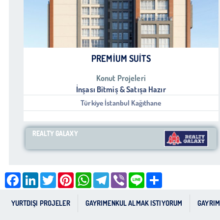
PREMIUM SUITS
Konut Projeleri
İnşası Bitmiş & Satışa Hazır
Türkiye İstanbul Kağıthane
REALTY GALAXY
Facebook
LinkedIn
Twitter
Pinterest
WhatsApp
Telegram
Viber
Line
Share
YURTDIŞI PROJELER
GAYRIMENKUL ALMAK ISTIYORUM
GAYRIM