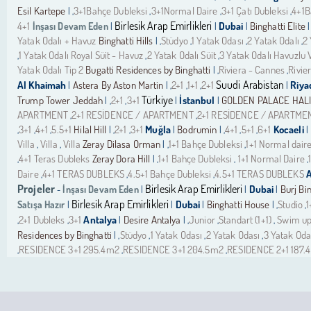
Esil Kartepe
3+1Bahçe Dubleksi
3+1Normal Daire
3+1 Çatı Dubleksi
4+1B
| ,
,
,
,
Birlesik Arap Emirlikleri
4+1
İnşası Devam Eden
Dubai
Binghatti Elite
|
|
|
| 
Yatak Odalı + Havuz
Binghatti Hills
Stüdyo
1 Yatak Odası
2 Yatak Odalı
2 
| ,
,
,
,
1 Yatak Odalı Royal Süit - Havuz
2 Yatak Odalı Süit
3 Yatak Odalı Havuzlu V
,
,
,
Yatak Odalı Tip 2
Bugatti Residences by Binghatti
Riviera - Cannes
Rivie
| ,
,
Suudi Arabistan
Al Khaimah
Astera By Aston Martin
2+1
1+1
2+1
Riya
|
| ,
,
,
|
Türkiye
Trump Tower Jeddah
2+1
3+1
İstanbul
GOLDEN PALACE HAL
| ,
,
|
|
APARTMENT
2+1 RESİDENCE / APARTMENT
2+1 RESİDENCE / APARTME
,
,
3+1
4+1
5.5+1
Hilal Hill
2+1
3+1
Muğla
Bodrumin
4+1
5+1
6+1
Kocaeli
,
,
,
| ,
,
|
| ,
,
,
|
Villa
Villa
Villa
Zeray Dilasa Orman
1+1 Bahçe Dubleksi
1+1 Normal dair
,
,
| ,
,
4+1 Teras Dubleks
Zeray Dora Hill
1+1 Bahçe Dubleksi
1+1 Normal Daire
,
| ,
,
,
Daire
4+1 TERAS DUBLEKS
4.5+1 Bahçe Dubleksi
4.5+1 TERAS DUBLEKS
,
,
,
Projeler
Birlesik Arap Emirlikleri
İnşası Devam Eden
Dubai
Burj Bi
-
|
|
|
Birlesik Arap Emirlikleri
Satışa Hazır
Dubai
Binghatti House
Studio
1
|
|
|
| ,
,
2+1 Dubleks
3+1
Antalya
Desire Antalya
Junior
Standart (1+1)
Swim up 
,
,
|
| ,
,
,
Residences by Binghatti
Stüdyo
1 Yatak Odası
2 Yatak Odası
3 Yatak Oda
| ,
,
,
,
RESIDENCE 3+1 295.4m2
RESIDENCE 3+1 204.5m2
RESIDENCE 2+1 187.
,
,
,