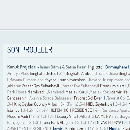
SON PROJELER
Konut Projeleri
Ingiltere
İnşası Bitmiş & Satışa Hazır
Birmingham
-
|
|
|
Amaya Plots
Binghatti Orchid
2+1
Binghatti Amber
1 Yatak Odası
Bingha
,
| ,
| ,
Rayana D-mansions
Rayana Trump mansions
Rayana Trump mansion
| ,
| ,
Ahteran
Zeraat Gyo Sultanbeyli
Zeraat Gyo Sultanbeyli
Premium suits
P
,
| ,
| ,
Park House
Namlivadi
Namlivadi
Maslak Koru
Maslak Koru
demir life
| ,
| ,
|
Bahcesehir
Akzirve Strada Bahcesehir
Favorist Gol Evleri
Favorist Gol Ev
| ,
| ,
3+1
Kılıç Ceylan Country Villas
5+1 (Twins)
5+1
MIEL Zeytinkule
3+1
2+1
,
| ,
,
| ,
,
Istanbul
1+1
2+1
3+1
4+1
HILTON HIGH RESIDENCE
4+1 Residence Apar
| ,
,
,
,
| ,
Modern Vadi
1+1
2+1
3+1
4+1
Luxury Villa
Villa 6+2
LA MER Almis Drago
| ,
,
,
,
| ,
Bahçeşehir
2+1
3+1
Tuna Park Ataşehir
2+1
3+1
4+1
NIVAK FLORYA
4+
| ,
,
| ,
,
,
| ,
APARTMENT / RESIDENCE
İzmir
Kordon İzmir
1+1
2+1
3+1
Muğla
Elys
|
| ,
,
,
|