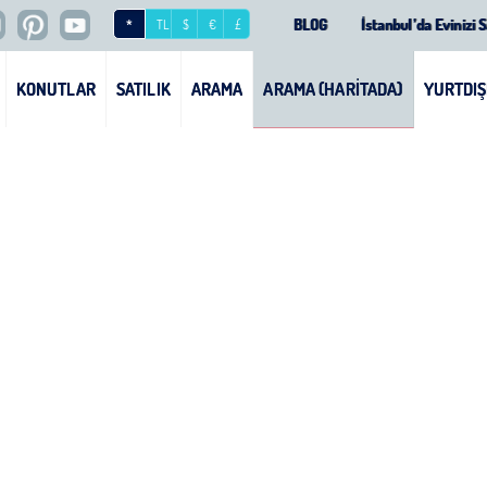
ip by investment - Invest In Turkey Property And
BLOG
İstanbul’da Evinizi S
*
TL
$
€
£
KONUTLAR
SATILIK
ARAMA
ARAMA (HARİTADA)
YURTDIŞ