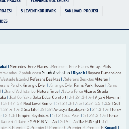
BUL PROJESİ
FLAMINGO GÖL EVLERİ
ROJESİ
5 LEVENT KORUPARK
SAKLIVADİ PROJESİ
NCES
ubai
Mercedes-Benz Places
Mercedes-Benz Places
Amaya Plots
|
| ,
|
Suudi Arabistan
yatak odası
3 yatak odası
Riyadh
Rayana D-mansions
,
|
|
Westside Istanbul
Referans Besiktas
Referans Besiktas
Ahteran
,
| ,
|
erans Pendik
Kirlangic Evler
Kirlangic Evler
Rams Park House
Rams
| ,
| ,
l
Brand Vadi Istanbul
Natura Ferce
Natura Ferce
Akzirve Strada
| ,
| ,
Yaka
Tual Gol Yaka
Delta Dubai Comfort
1+1
2+1
3+1
4+1
Alya 4 Mevsim
| ,
| ,
,
,
,
|
+1
3+1
4+1
5+1
Next Level Kemer
1+1
2+1
3+1
4.5+1
2.5+1
5.5+1
3.5+1
Self
,
,
,
| ,
,
,
,
,
,
,
+1
3+1
4+1
4+2
Sea Life
2+1
3+1
Avrasya Başakşehir 2
2+1
3+1
4+1
Forev
,
,
,
| ,
,
| ,
,
,
ar
2+1
3+1
Empire Beylikdüzü
1+1
2+1
Sea Pearl
1+1
2+1
3+1
4+1
Ferce
| ,
,
| ,
,
| ,
,
,
,
 Daire
4+1 Daire
EMPEROR VİLLAS
7+1 VİLLAS
105 GUNEŞLİ
1+1
,
| ,
| ,
mier B
Premier C
Premier D
Premier E
Premier G
Premier H
Kocaeli
,
,
,
,
,
|