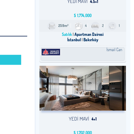
YEDI MAVI
4.5+1
$
1,774,000
259m²
4
2
1
Satılık
Apartman Dairesi
İstanbul
Bakırköy
İsmail Can
YEDI MAVI
4+1
$
1,702,000