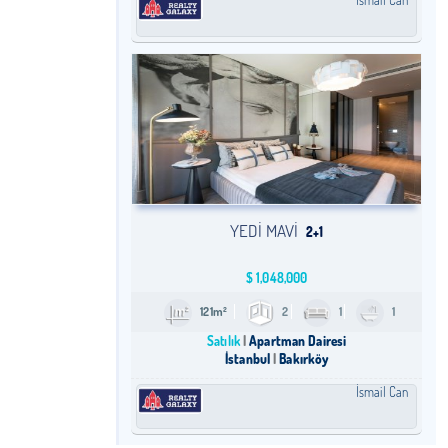
YEDI MAVI
2+1
$
1,048,000
121m²
2
1
1
Satılık
Apartman Dairesi
İstanbul
Bakırköy
İsmail Can