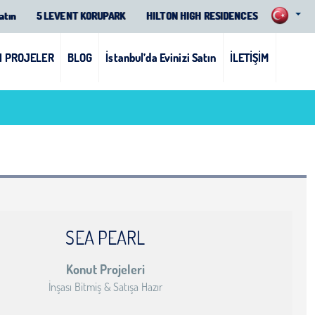
 Get Turkish Passport - Realty Galaxy
atın
5 LEVENT KORUPARK
HILTON HIGH RESIDENCES
I PROJELER
BLOG
İstanbul’da Evinizi Satın
İLETİŞİM
SEA PEARL
Konut Projeleri
İnşası Bitmiş & Satışa Hazır