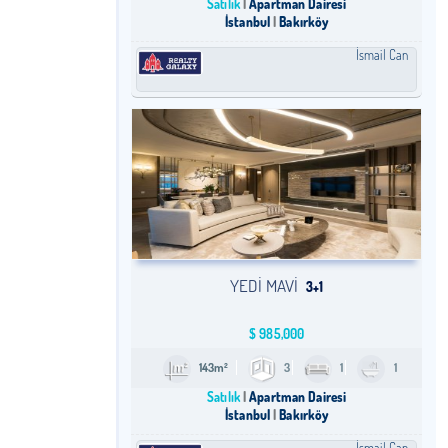
Satılık
Apartman Dairesi
İstanbul
Bakırköy
İsmail Can
YEDI MAVI
3+1
$
985,000
143m²
3
1
1
Satılık
Apartman Dairesi
İstanbul
Bakırköy
İsmail Can