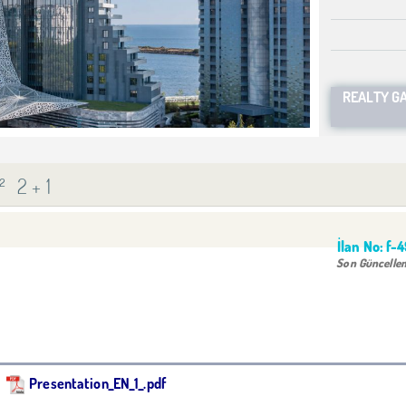
REALTY G
²
2 + 1
İlan No:
f-
Son Güncelle
Presentation_EN_1_.pdf