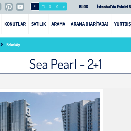
ip by investment - Invest In Turkey Property And
BLOG
İstanbul’da Evinizi S
*
TL
$
€
£
KONUTLAR
SATILIK
ARAMA
ARAMA (HARİTADA)
YURTDIŞ
Bakırköy
Sea Pearl - 2+1