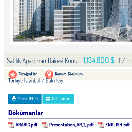
1,134,800 $
117 m
Satılık Apartman Dairesi Konut
Fotoğraflar
Konum Görünüm
Türkiye İstanbul / Bakırköy
Yazdır (PDF)
Kat Planları
Dökümanlar
ARABIC.pdf
Presentation_AR_1_.pdf
ENGLISH.pdf