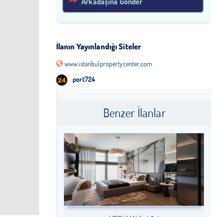
Arkadaşına Gönder
İlanın Yayınlandığı Siteler
www.istanbulpropertycenter.com
port724
Benzer İlanlar