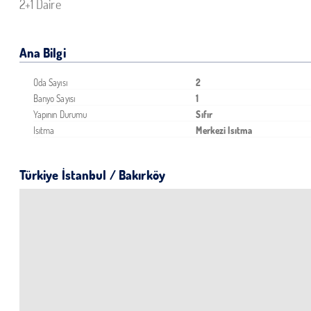
2+1 Daire
Ana Bilgi
Oda Sayısı
2
Banyo Sayısı
1
Yapının Durumu
Sıfır
Isıtma
Merkezi Isıtma
Türkiye İstanbul / Bakırköy