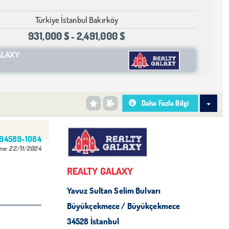
Türkiye İstanbul Bakırköy
931,000 $
2,491,000 $
-
ALAXY
Daha Fazla Bilgi
494589-1084
me:
22/11/2024
REALTY GALAXY
Yavuz Sultan Selim Bulvarı
Büyükçekmece / Büyükçekmece
34528 İstanbul