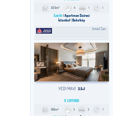
223m²
4
1
1
Satılık
Apartman Dairesi
İstanbul
Bakırköy
İsmail Can
YEDI MAVI
3.5+1
$
1,187,000
159m²
3
2
1