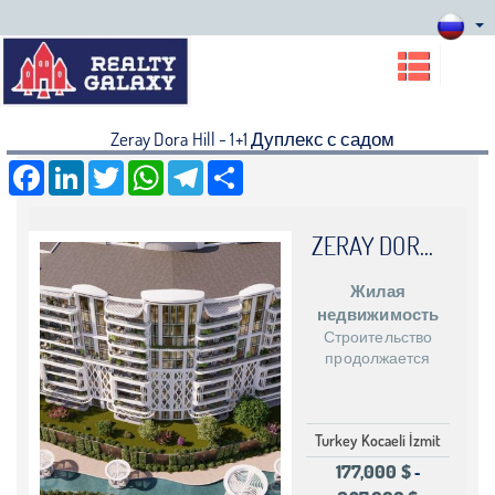
Zeray Dora Hill - 1+1 Дуплекс с садом
Facebook
LinkedIn
Twitter
WhatsApp
Telegram
Share
ZERAY DORA HILL
Жилая
недвижимость
Строительство
продолжается
Turkey Kocaeli İzmit
177,000 $
-