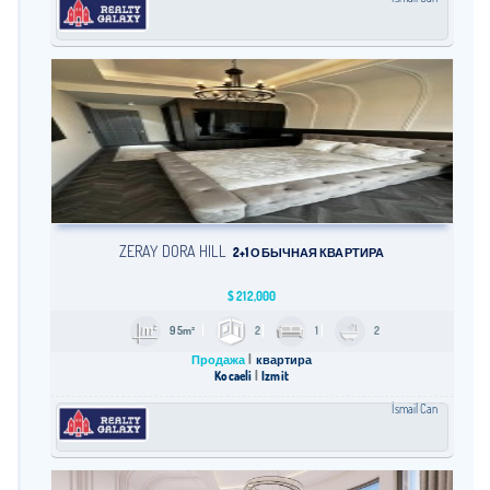
ZERAY DORA HILL
2+1 ОБЫЧНАЯ КВАРТИРА
$
212,000
95m²
2
1
2
Продажа
квартира
Kocaeli
İzmit
İsmail Can