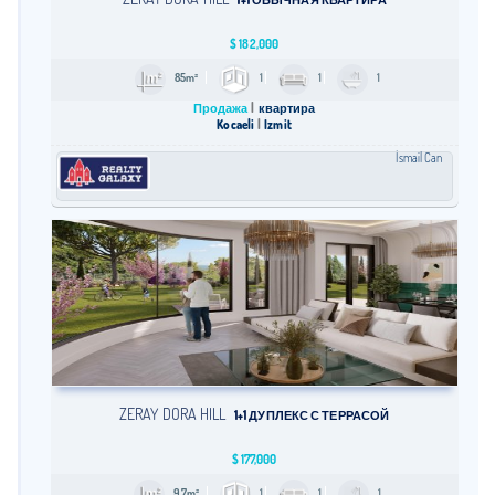
1+1 ОБЫЧНАЯ КВАРТИРА
$
182,000
85m²
1
1
1
Продажа
квартира
Kocaeli
İzmit
İsmail Can
ZERAY DORA HILL
1+1 ДУПЛЕКС С ТЕРРАСОЙ
$
177,000
97m²
1
1
1