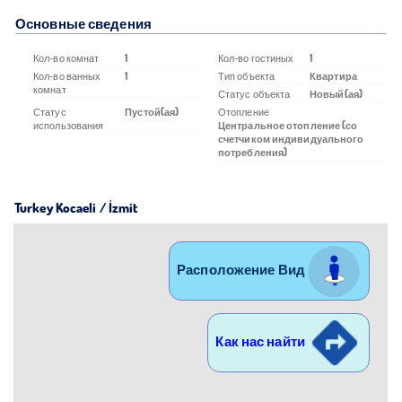
Основные сведения
Кол-во комнат
1
Кол-во гостиных
1
Кол-во ванных
1
Тип объекта
Квартира
комнат
Статус объекта
Новый(ая)
Статус
Пустой(ая)
Отопление
использования
Центральное отопление (со
счетчиком индивидуального
потребления)
Turkey Kocaeli / İzmit
Расположение Вид
Как нас найти