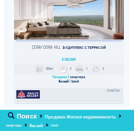
ZERAY DORA HILL
2+1 ДУПЛЕКС С ТЕРРАСОЙ
$
302,000
132m²
2
1
2
Продажа
квартира
Kocaeli
İzmit
İsmail Can
Поиск
Продажа-Жилая недвижимость
Kocaeli
квартира
İzmit