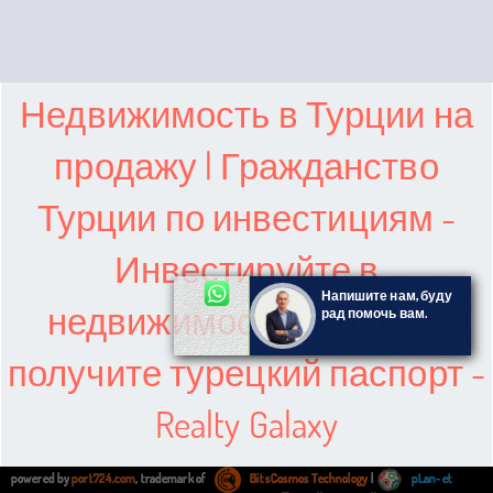
Недвижимость в Турции на
продажу | Гражданство
Турции по инвестициям -
Инвестируйте в
Напишите нам, буду
недвижимость Турции и
рад помочь вам.
получите турецкий паспорт -
Realty Galaxy
powered by
port724.com
, trademark of
BitsCosmos Technology
|
pLan-et