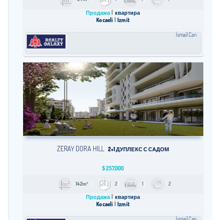
Продажа
квартира
Kocaeli
İzmit
İsmail Can
ZERAY DORA HILL
2+1 ДУПЛЕКС С САДОМ
$
257,000
142m²
2
1
2
Продажа
квартира
Kocaeli
İzmit
İsmail Can