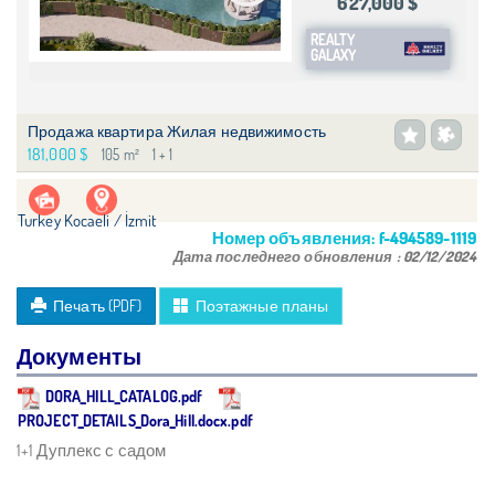
627,000 $
REALTY
GALAXY
Продажа квартира Жилая недвижимость
181,000 $
105 m²
1 + 1
Turkey Kocaeli / İzmit
Номер объявления:
f-494589-1119
Дата последнего обновления :
02/12/2024
Печать (PDF)
Поэтажные планы
Документы
DORA_HILL_CATALOG.pdf
PROJECT_DETAILS_Dora_Hill.docx.pdf
1+1 Дуплекс с садом