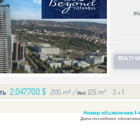
Жи
REALTY G
2,047,700 $
205 m²
/
125 m²
3 + 1
ть
(Net)
Номер объявления:
f-
Дата последнего обновлени