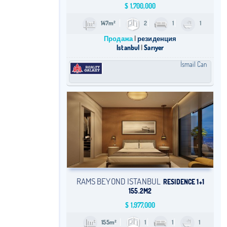
$
1,700,000
147m²
2
1
1
Продажа
резиденция
Istanbul
Sarıyer
İsmail Can
RAMS BEYOND ISTANBUL
RESIDENCE 1+1
155.2M2
$
1,977,000
155m²
1
1
1