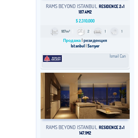
RAMS BEYOND ISTANBUL
RESIDENCE 2+1
187.4M2
$
2,310,000
187m²
2
1
1
Продажа
резиденция
Istanbul
Sarıyer
İsmail Can
RAMS BEYOND ISTANBUL
RESIDENCE 2+1
147.1M2