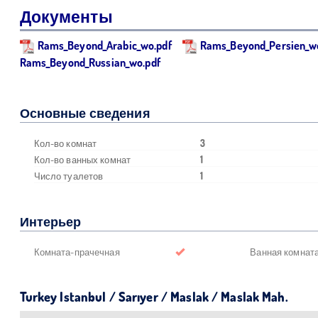
Документы
Rams_Beyond_Arabic_wo.pdf
Rams_Beyond_Persien_w
Rams_Beyond_Russian_wo.pdf
Основные сведения
Кол-во комнат
3
Кол-во ванных комнат
1
Число туалетов
1
Интерьер
Комната-прачечная
Ванная комнат
Turkey Istanbul / Sarıyer
/ Maslak
/ Maslak Mah.