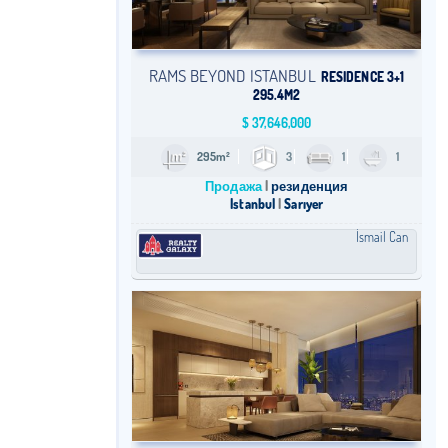
RAMS BEYOND ISTANBUL
RESIDENCE 3+1
295.4M2
$
37,646,000
295m²
3
1
1
Продажа
резиденция
Istanbul
Sarıyer
İsmail Can