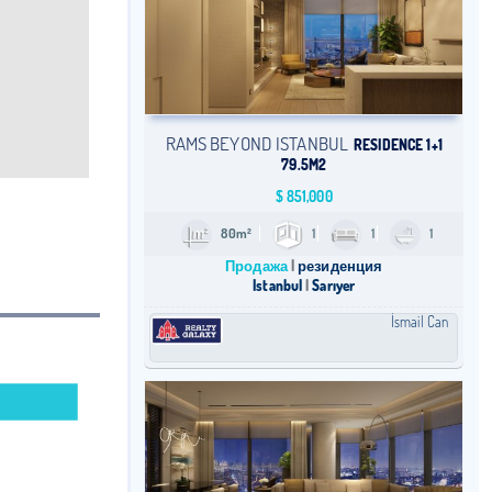
RAMS BEYOND ISTANBUL
RESIDENCE 1+1
79.5M2
$
851,000
80m²
1
1
1
Продажа
резиденция
Istanbul
Sarıyer
İsmail Can