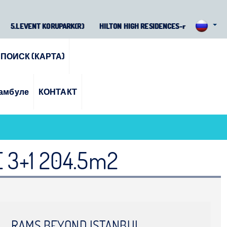
- Инвестируйте в недвижимость
5.LEVENT KORUPARK(R)
HILTON HIGH RESIDENCES-r
ПОИСК (КАРТА)
тамбуле
КОНТАКТ
 3+1 204.5m2
RAMS BEYOND ISTANBUL