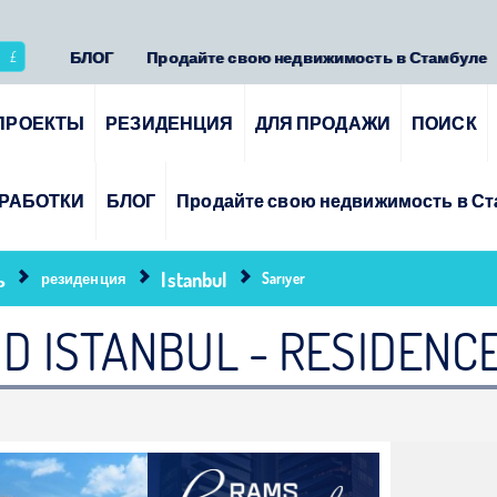
 Гражданство Турции по инвестициям 
ealty Galaxy
БЛОГ
Продайте свою недвижимость в Стамбуле
£
ПРОЕКТЫ
РЕЗИДЕНЦИЯ
ДЛЯ ПРОДАЖИ
ПОИСК
РАБОТКИ
БЛОГ
Продайте свою недвижимость в С
ь
Istanbul
резиденция
Sarıyer
 ISTANBUL - RESIDENCE