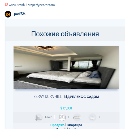
www.istanbulpropertycenter.com
port724
Похожие объявления
ZERAY DORA HILL
1+1 ДУПЛЕКС С САДОМ
$
181,000
105m²
1
1
1
Продажа
квартира