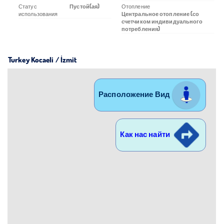
Статус
Пустой(ая)
Отопление
использования
Центральное отопление (со
счетчиком индивидуального
потребления)
Turkey Kocaeli / İzmit
Расположение Вид
Как нас найти