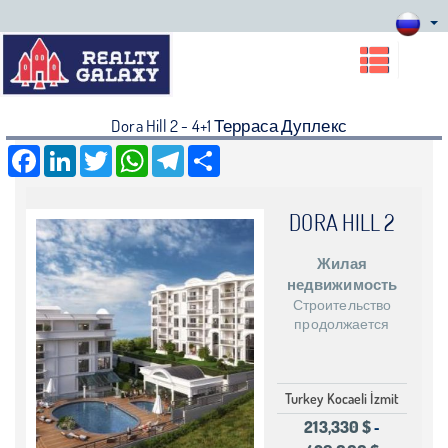
Dora Hill 2 - 4+1 Терраса Дуплекс
Facebook
LinkedIn
Twitter
WhatsApp
Telegram
Share
DORA HILL 2
Жилая
недвижимость
Строительство
продолжается
Turkey Kocaeli İzmit
213,330 $
-