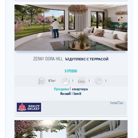
ZERAY DORA HILL
1+1 ДУПЛЕКС С ТЕРРАСОЙ
$
177,000
97m²
1
1
1
Продажа
квартира
Kocaeli
İzmit
İsmail Can