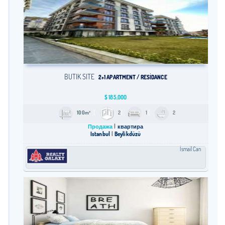
BUTIK SITE
2+1 APARTMENT / RESİDANCE
$
185,000
100m²
2
1
2
Продажа
квартира
Istanbul
Beylikdüzü
İsmail Can