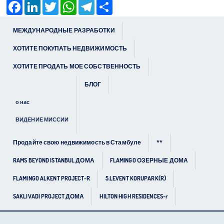
Facebook
LinkedIn
Twitter
WhatsApp
Telegram
Share
МЕЖДУНАРОДНЫЕ РАЗРАБОТКИ
ХОТИТЕ ПОКУПАТЬ НЕДВИЖИМОСТЬ
ХОТИТЕ ПРОДАТЬ МОЕ СОБСТВЕННОСТЬ
БЛОГ
о нас
ВИДЕНИЕ МИССИИ
Продайте свою недвижимость в Стамбуле
**
RAMS BEYOND ISTANBUL ДОМА
FLAMINGO ОЗЕРНЫЕ ДОМА
FLAMINGO ALKENT PROJECT-R
5.LEVENT KORUPARK(R)
SAKLIVADI PROJECT ДОМА
HILTON HIGH RESIDENCES-r