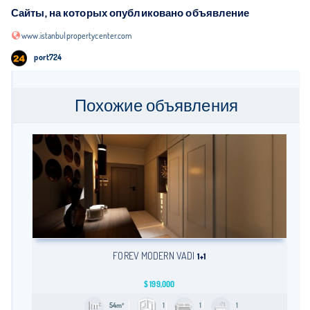
Сайты, на которых опубликовано объявление
www.istanbulpropertycenter.com
port724
Похожие объявления
FOREV MODERN VADI
1+1
$
199,000
54m²
1
1
1