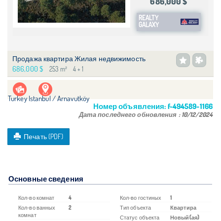
686,000 $
REALTY
GALAXY
Продажа квартира Жилая недвижимость
686,000 $
253 m²
4 + 1
Turkey Istanbul / Arnavutköy
Номер объявления:
f-494589-1166
Дата последнего обновления :
10/12/2024
Печать (PDF)
Основные сведения
Кол-во комнат
4
Кол-во гостиных
1
Кол-во ванных
2
Тип объекта
Квартира
комнат
Статус объекта
Новый(ая)