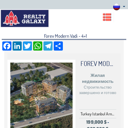
Forev Modern Vadi - 4+1
Facebook
LinkedIn
Twitter
WhatsApp
Telegram
Share
FOREV MODERN VADI
Жилая
недвижимость
Строительство
завершено и готово
Turkey Istanbul Arnavutköy
199,000 $
-