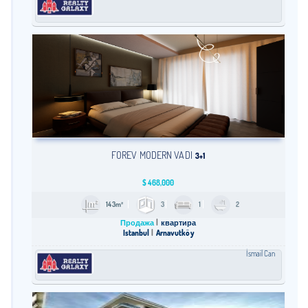
FOREV MODERN VADI
3+1
$
468,000
143m²
3
1
2
Продажа
квартира
Istanbul
Arnavutköy
İsmail Can