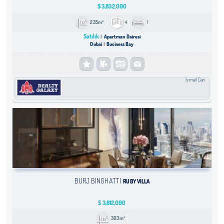
$
3,832,000
235m²
4
1
Satılık
Apartman Dairesi
Dubai
Business Bay
İsmail Can
BURJ BINGHATTI
RUBY VILLA
$
3,812,000
303m²