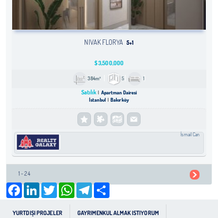
NIVAK FLORYA
5+1
$
3,500,000
384m²
5
1
Satılık
Apartman Dairesi
İstanbul
Bakırköy
İsmail Can
1 - 24
Facebook
LinkedIn
Twitter
WhatsApp
Telegram
Share
YURTDIŞI PROJELER
GAYRIMENKUL ALMAK ISTIYORUM