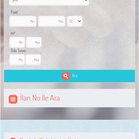
Fiyat
m²
Oda Sayısı
Ara
İlan No İle Ara