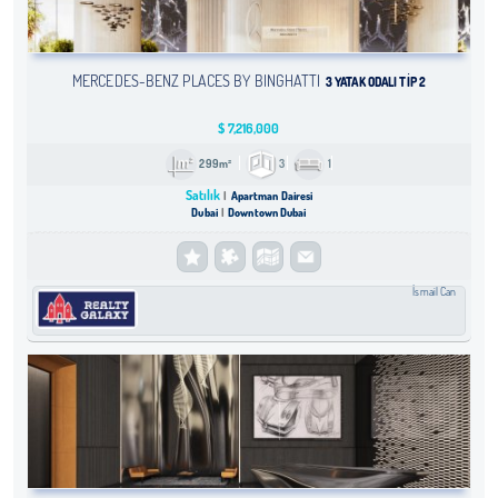
MERCEDES-BENZ PLACES BY BINGHATTI
3 YATAK ODALI TIP 2
$
7,216,000
299m²
3
1
Satılık
Apartman Dairesi
Dubai
Downtown Dubai
İsmail Can