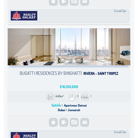
İsmail Can
BUGATTI RESIDENCES BY BINGHATTI
RIVIERA - SAINT TROPEZ
$
10,510,000
445m²
3
1
Satılık
Apartman Dairesi
Dubai
Jumeirah
İsmail Can