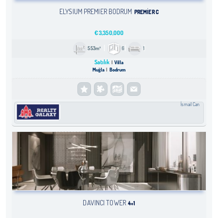
ELYSIUM PREMIER BODRUM
PREMIER C
€
3,350,000
553m²
6
1
Satılık
Villa
Muğla
Bodrum
İsmail Can
DAVINCI TOWER
4+1