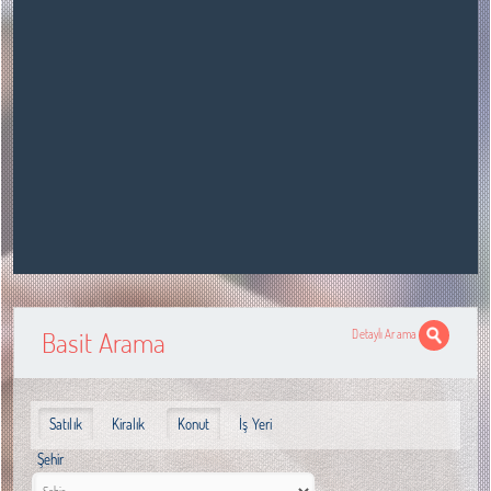
Basit Arama
Detaylı Arama
Satılık
Kiralık
Konut
İş Yeri
Şehir