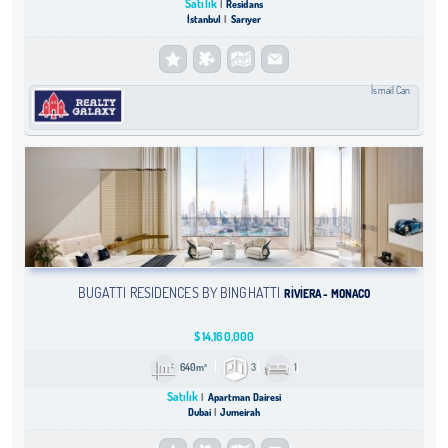
Satılık
Residans
İstanbul
Sarıyer
İsmail Can
BUGATTI RESIDENCES BY BINGHATTI
RIVIERA - MONACO
$
14,160,000
640m²
3
1
Satılık
Apartman Dairesi
Dubai
Jumeirah