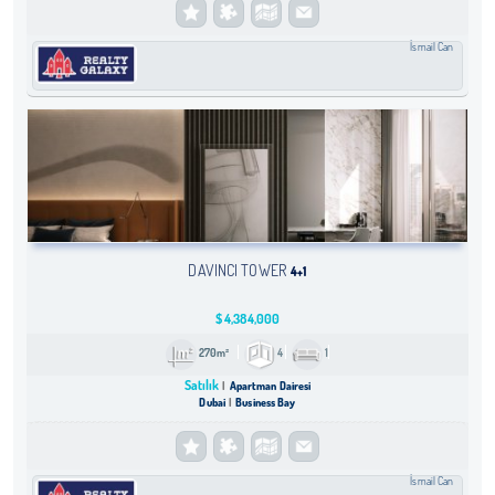
İsmail Can
DAVINCI TOWER
4+1
$
4,384,000
270m²
4
1
Satılık
Apartman Dairesi
Dubai
Business Bay
İsmail Can