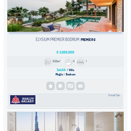
ELYSIUM PREMIER BODRUM
PREMIER G
€
3,500,000
553m²
6
1
Satılık
Villa
Muğla
Bodrum
İsmail Can