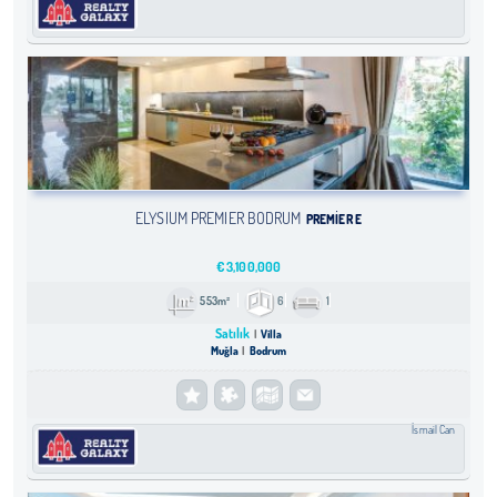
ELYSIUM PREMIER BODRUM
PREMIER E
€
3,100,000
553m²
6
1
Satılık
Villa
Muğla
Bodrum
İsmail Can