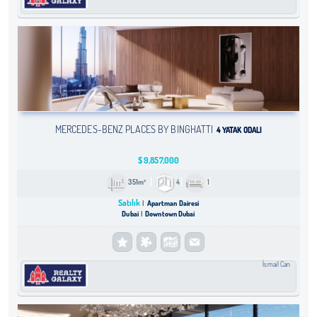
MERCEDES-BENZ PLACES BY BINGHATTI
4 YATAK ODALI
$
9,857,000
351m²
4
1
Satılık
Apartman Dairesi
Dubai
Downtown Dubai
İsmail Can