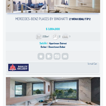
MERCEDES-BENZ PLACES BY BINGHATTI
2 YATAK ODALI TIP 2
$
3,894,000
235m²
2
1
Satılık
Apartman Dairesi
Dubai
Downtown Dubai
İsmail Can