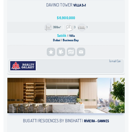
DAVINCI TOWER
VILLA 3+1
$
6,900,000
398m²
3
1
Satılık
Villa
Dubai
Business Bay
İsmail Can
BUGATTI RESIDENCES BY BINGHATTI
RIVIERA - CANNES