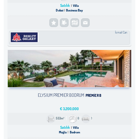
Satılık
Villa
Dubai
Business Bay
İsmail Can
ELYSIUM PREMIER BODRUM
PREMIER B
€
3,200,000
553m²
6
1
Satılık
Villa
Muğla
Bodrum