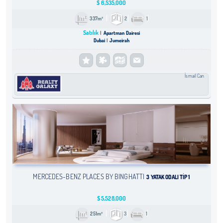
$
6,535,000
337m²
2
1
Satılık
Apartman Dairesi
Dubai
Jumeirah
İsmail Can
MERCEDES-BENZ PLACES BY BINGHATTI
3 YATAK ODALI TIP 1
$
5,528,000
251m²
3
1