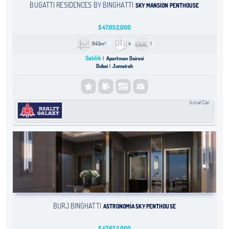
BUGATTI RESIDENCES BY BINGHATTI
SKY MANSION PENTHOUSE
$
47,652,000
943m²
4
1
Satılık
Apartman Dairesi
Dubai
Jumeirah
İsmail Can
BURJ BINGHATTI
ASTRONOMIA SKY PENTHOUSE
$
47,652,000