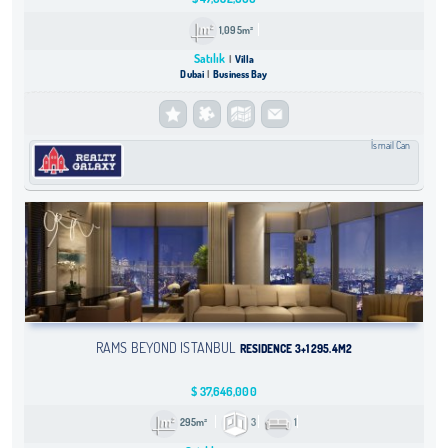
1,095m²
Satılık
Villa
Dubai
Business Bay
İsmail Can
RAMS BEYOND ISTANBUL
RESIDENCE 3+1 295.4M2
$
37,646,000
295m²
3
1