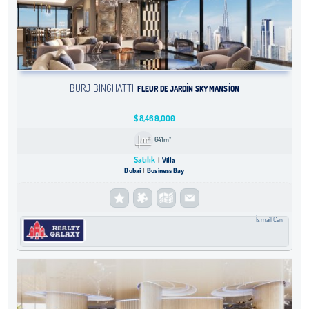
BURJ BINGHATTI
FLEUR DE JARDIN SKY MANSION
$
8,469,000
641m²
Satılık
Villa
Dubai
Business Bay
İsmail Can