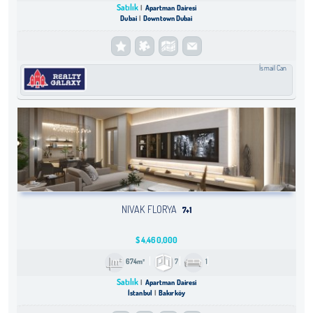
Satılık
Apartman Dairesi
Dubai
Downtown Dubai
İsmail Can
NIVAK FLORYA
7+1
$
4,460,000
674m²
7
1
Satılık
Apartman Dairesi
İstanbul
Bakırköy