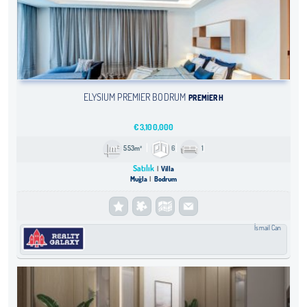
ELYSIUM PREMIER BODRUM
PREMIER H
€
3,100,000
553m²
6
1
Satılık
Villa
Muğla
Bodrum
İsmail Can