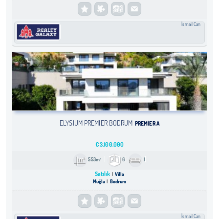
İsmail Can
ELYSIUM PREMIER BODRUM
PREMIER A
€
3,100,000
553m²
6
1
Satılık
Villa
Muğla
Bodrum
İsmail Can