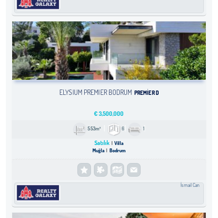
ELYSIUM PREMIER BODRUM
PREMIER D
€
3,500,000
553m²
6
1
Satılık
Villa
Muğla
Bodrum
İsmail Can