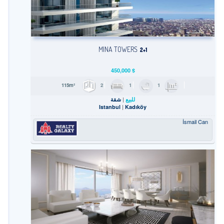
MINA TOWERS
2+1
450,000
$
2
1
1
115m²
للبيع
شقة
Istanbul
Kadıköy
İsmail Can