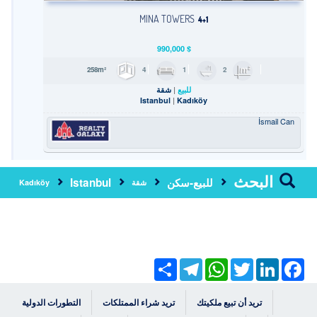
MINA TOWERS
4+1
990,000
$
4
1
2
258m²
للبيع
شقة
Istanbul
Kadıköy
İsmail Can
البحث
للبيع-سكن
Istanbul
شقة
Kadıköy
Share
Telegram
WhatsApp
Twitter
LinkedIn
Facebook
تريد أن تبيع ملكيتك
تريد شراء الممتلكات
التطورات الدولية