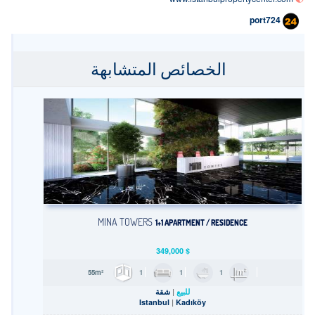
port724
الخصائص المتشابهة
MİNA TOWERS
1+1 APARTMENT / RESIDENCE
349,000
$
1
1
1
55m²
للبيع
شقة
Istanbul
Kadıköy