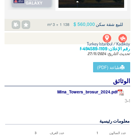
GALAXY
560,000 $
للبيع شقة سكن
3 + 1
138 m²
Turkey Istanbul / Kadıköy
رقم الإعلان:
f-494589-1109
تحديث التاريخ:
27/11/2024
طباعة (PDF)
الوثائق
Mina_Towers_brosur_2024.pdf
3+1
معلومات رئيسية
عدد الصالون
عدد الغرف
3
1