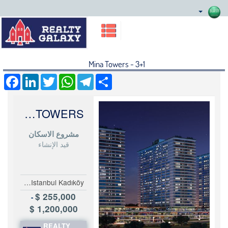
Mina Towers - 3+1
acebook
LinkedIn
Twitter
WhatsApp
Telegram
Share
MINA TOWERS
مشروع الاسكان
قيد الإنشاء
Turkey Istanbul Kadıköy
255,000 $
-
1,200,000 $
REALTY