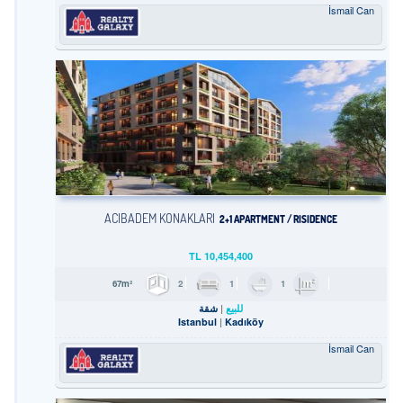
İsmail Can
ACIBADEM KONAKLARI
2+1 APARTMENT / RISIDENCE
TL
10,454,400
2
1
1
67m²
للبيع
شقة
Istanbul
Kadıköy
İsmail Can