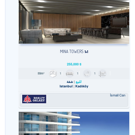
MINA TOWERS
1+1
255,000
$
1
1
1
55m²
للبيع
شقة
Istanbul
Kadıköy
İsmail Can