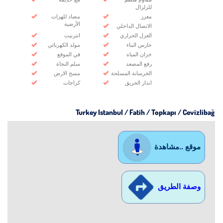
للزلزال
معزز
مضاد للهزات
الأرضية
الاتصال الداخلي
العزل الحراري
انترنيت
حارس البناء
مولد الكهربائي
خزان المياه
في الموقع
رفع المصعد
سلم النجاة
الخرسانة المسلحة
مسح الارض
انذار الحريق
كراجات
Turkey Istanbul / Fatih
/ Topkapı / Cevizlibağ
موقع ..مشاهدة
وصفة الطريق