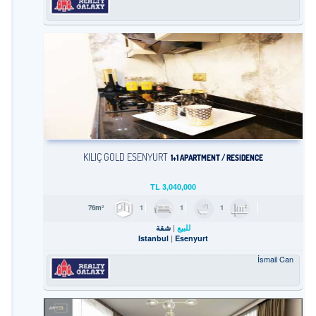
KILIÇ GOLD ESENYURT
1+1 APARTMENT / RESIDENCE
TL
3,040,000
1
1
1
76m²
للبيع
شقة
Istanbul
Esenyurt
İsmail Can