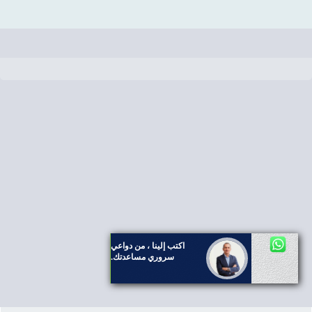
اكتب إلينا ، من دواعي
سروري مساعدتك.