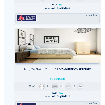
للبيع
شقة
Istanbul
Beylikdüzü
İsmail Can
KILIÇ MARINA BEYLIKDÜZÜ
5+2 APARTMENT / RESIDENCE
TL
9,904,000
5
2
3
331m²
للبيع
شقة
Istanbul
Beylikdüzü
İsmail Can