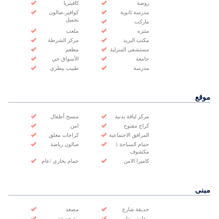
روضة
كافيتريا
مدرسة ثانوية
كوافير،صالون
تجميل
ماركت
منتزه
ملعب
مكتب البريد
مركز الشرطة
مستشفى المنزلية
مطعم
جامعة
الأسواق حي
مدرسة
طبيب بيطري
موقع
مركز لياقة بدنية
مسبح أطفال
كراج مفتوح
امن
المرافق الاجتماعية
كراجات مغلق
حمام السباحة (
صالون رياضة
مكشوف
كاميرا الامن
حمام بخاري /عام
مبنى
حديقة شارع
مصعد
مقاوم منظم
مع حديقة