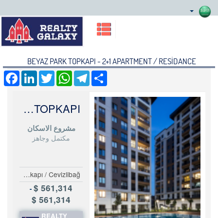
BEYAZ PARK TOPKAPI - 2+1 APARTMENT / RESİDANCE
acebook
LinkedIn
Twitter
WhatsApp
Telegram
Share
BEYAZ PARK TOPKAPI
مشروع الاسكان
مكتمل وجاهز
Turkey Istanbul Fatih Topkapı / Cevizlibağ
561,314 $
-
561,314 $
REALTY