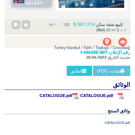
GALAXY
561,314 $
للبيع شقة سكن
/
125 m²
(Net)
85 m²
2 + 1
Turkey Istanbul / Fatih
/ Topkapı / Cevizlibağ
رقم الإعلان:
f-494589-907
تحديث التاريخ:
26/04/2023
طباعة (PDF)
الطابق
الوثائق
CATALOGUE.pdf
CATALOGUE.pdf
وثائق المنتج
CATALOGUE.pdf