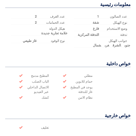
معلومات رئيسية
عدد الصالون
عدد الغرف
2
1
نوع الهيكل
عدد الحمامات
شقة
2
وضع الاستخدام
هيكل الدولة
فارغ
علامة تجارية جديدة
تدفئة
التدفئة المركزية
جوانب الهيكل
نوع الوقود
غاز طبيعي
جنوب
الشرق
غرب
شمال
خواص داخلية
مطلي
المطبخ مدمج
حمام للابوين
الباب الصلب
يوجد في المطبخ
الاتصال الداخلي
غاز للتدفئة
عبر الفيديو
نظام الامن
كشك
خواص خارجية
تغليف