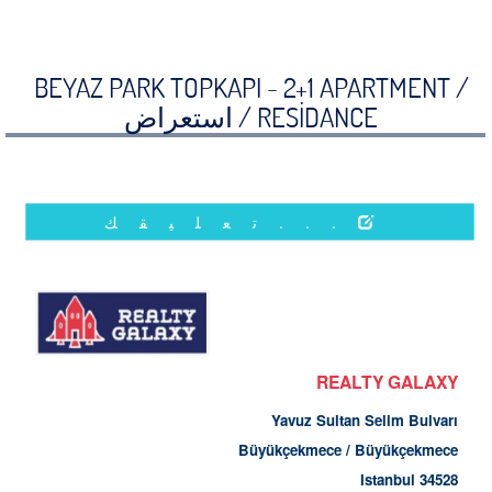
BEYAZ PARK TOPKAPI - 2+1 APARTMENT /
RESİDANCE /
استعراض
...تعليقك
REALTY GALAXY
Yavuz Sultan Selim Bulvarı
Büyükçekmece / Büyükçekmece
34528 Istanbul