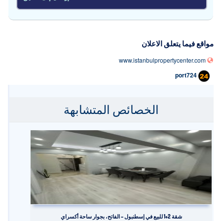
مواقع فيما يتعلق الاعلان
www.istanbulpropertycenter.com
port724
الخصائص المتشابهة
شقة 2+1 للبيع في إسطنبول – الفاتح، بجوار ساحة أكسراي