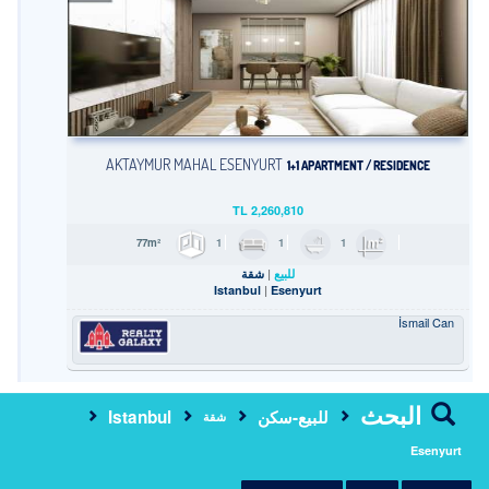
AKTAYMUR MAHAL ESENYURT
1+1 APARTMENT / RESIDENCE
TL
2,260,810
1
1
1
77m²
للبيع
شقة
Istanbul
Esenyurt
İsmail Can
البحث
للبيع-سكن
Istanbul
شقة
Esenyurt