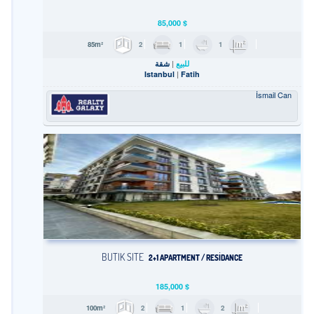
85,000
$
2
1
1
85m²
للبيع
شقة
Istanbul
Fatih
İsmail Can
BUTIK SITE
2+1 APARTMENT / RESİDANCE
185,000
$
2
1
2
100m²