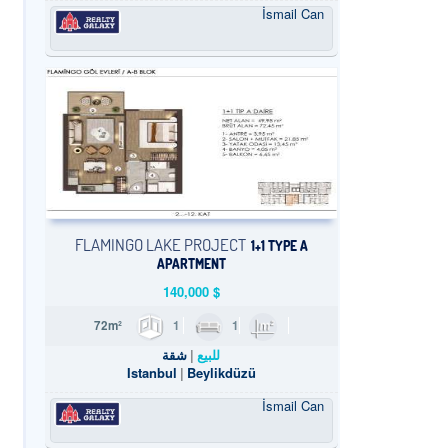
İsmail Can
FLAMINGO LAKE PROJECT
1+1 TYPE A
APARTMENT
140,000
$
1
1
72m²
للبيع
شقة
Istanbul
Beylikdüzü
İsmail Can