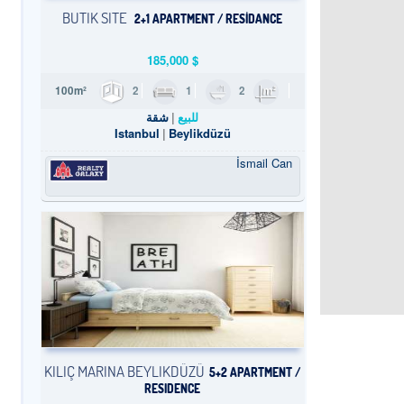
BUTIK SITE
2+1 APARTMENT / RESİDANCE
185,000
$
2
1
2
100m²
للبيع
شقة
Istanbul
Beylikdüzü
İsmail Can
KILIÇ MARINA BEYLIKDÜZÜ
5+2 APARTMENT /
RESIDENCE