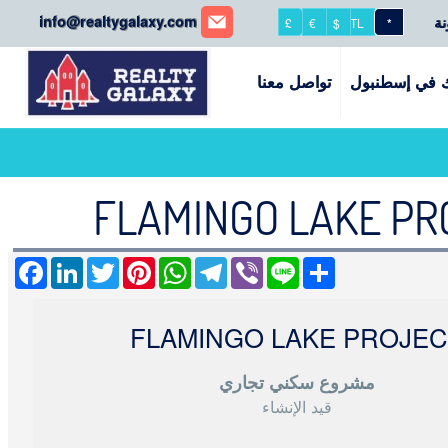
REALTY GALAXY
info@realtygalaxy.com
نة
£
€
$
TL
*
 في إسطنبول
تواصل معنا
FLAMINGO LAKE PRO
acebook
LinkedIn
Twitter
Pinterest
WhatsApp
Telegram
Viber
Line
Share
FLAMINGO LAKE PROJE
مشروع سكني تجاري
قيد الإنشاء