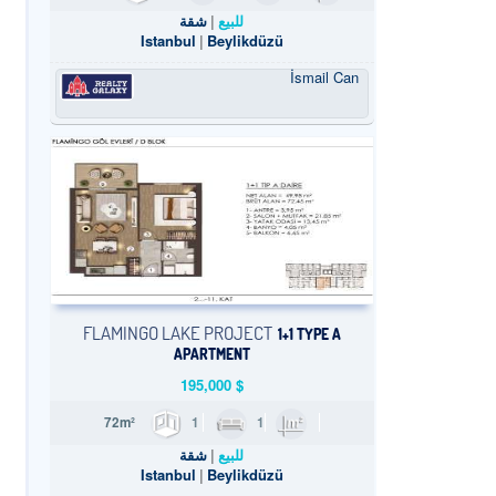
للبيع
شقة
Istanbul
Beylikdüzü
İsmail Can
FLAMINGO LAKE PROJECT
1+1 TYPE A
APARTMENT
195,000
$
1
1
72m²
للبيع
شقة
Istanbul
Beylikdüzü