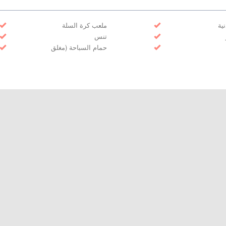
نية
ملعب كرة السلة
تنس
حمام السباحة (مغلق