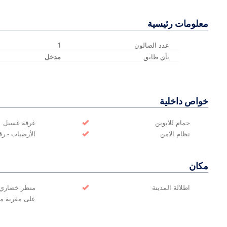
معلومات رئيسية
عدد الصالون
1
بأي طابق
مدخل
خواص داخلية
حمام للابوين
غرفة غسيل
نظام الامن
الأرضيات - ر
مكان
اطلالة المدينة
منظر خضاري
على مقربة م