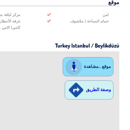
موقع
امن
مركز لياقة بد
حمام السباحة ( مكشوف
غرفة الأنتظار
كاميرا الامن
Turkey Istanbul / Beylikdüzü
موقع ..مشاهدة
وصفة الطريق