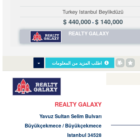
Turkey Istanbul Beylikdüzü
440,000 $
140,000 $
-
REALTY GALAXY
اطلب المزيد من المعلومات
REALTY GALAXY
Yavuz Sultan Selim Bulvarı
Büyükçekmece / Büyükçekmece
34528 Istanbul