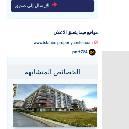
الإرسال إلى صديق
مواقع فيما يتعلق الاعلان
www.istanbulpropertycenter.com
port724
الخصائص المتشابهة