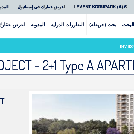
5.LEVENT KORUPARK (A)
اعرض عقارك في إسطنبول
المدو
لبحث
بحث (خريطة)
التطورات الدولية
المدونة
اعرض عقارك
Beylikd
JECT - 2+1 Type A APA
CT