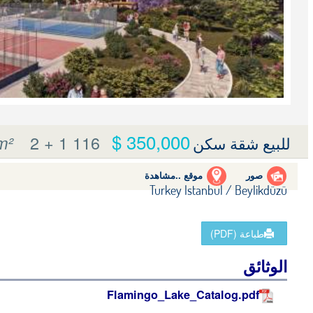
350,000 $
2 + 1
116 m²
m²
للبيع شقة سكن
صور
موقع ..مشاهدة
Turkey Istanbul / Beylikdüzü
طباعة (PDF)
الوثائق
Flamingo_Lake_Catalog.pdf