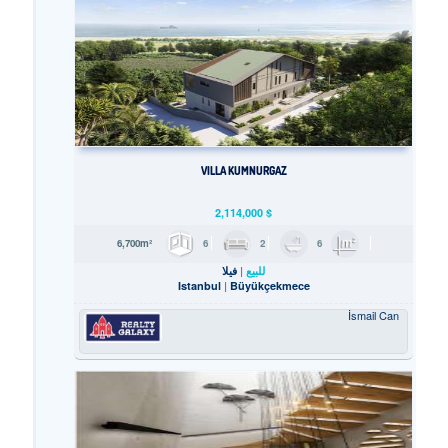
VILLA KUMNURGAZ
2,114,000
$
6
2
6
6,700m²
للبيع
فيلا
Istanbul
Büyükçekmece
İsmail Can