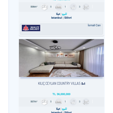
5
1
3
506m²
للبيع
فيلا
Istanbul
Silivri
İsmail Can
KILIÇ CEYLAN COUNTRY VILLAS
5+1
TL
36,000,000
5
1
3
507m²
للبيع
فيلا
Istanbul
Silivri