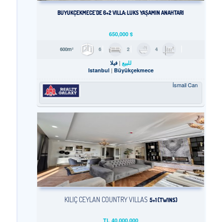
​BÜYÜKÇEKMECE`DE 6+2 VILLA: LÜKS YAŞAMIN ANAHTARI
650,000
$
6
2
4
600m²
للبيع
فيلا
Istanbul
Büyükçekmece
İsmail Can
KILIÇ CEYLAN COUNTRY VILLAS
5+1 (TWINS)
TL
40,000,000