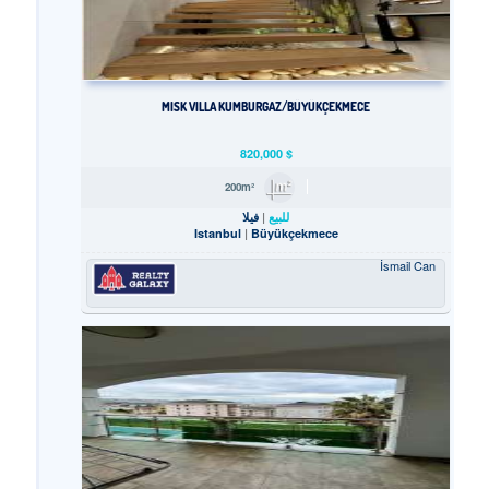
MISK VILLA KUMBURGAZ/BÜYÜKÇEKMECE
820,000
$
200m²
للبيع
فيلا
Istanbul
Büyükçekmece
İsmail Can