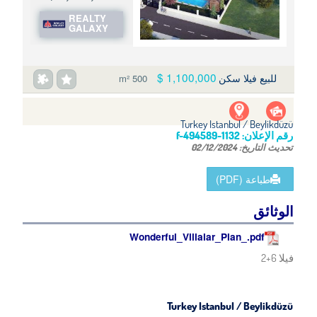
REALTY
GALAXY
1,100,000 $
للبيع فيلا سكن
500 m²
Turkey Istanbul / Beylikdüzü
رقم الإعلان:
f-494589-1132
تحديث التاريخ:
02/12/2024
طباعة (PDF)
الوثائق
Wonderful_Villalar_Plan_.pdf
فيلا 6+2
Turkey Istanbul / Beylikdüzü