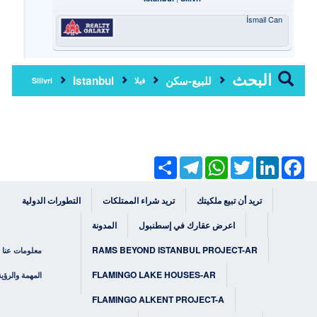
İsmail Can
البحث
للبيع-سكن
Istanbul
فيلا
Silivri
Share
Telegram
WhatsApp
Twitter
LinkedIn
Facebook
تريد أن تبيع ملكيتك
تريد شراء الممتلكات
التطورات الدولية
اعرض عقارك في إسطنبول
المدونة
RAMS BEYOND ISTANBUL PROJECT-AR
معلومات عنا
FLAMINGO LAKE HOUSES-AR
المهمة والرؤية
FLAMINGO ALKENT PROJECT-A