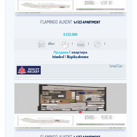
FLAMINGO ALKENT
1+1 (C) APARTMENT
$
232,000
87m²
1
1
1
Продажа
квартира
Istanbul
Büyükçekmece
İsmail Can
FLAMINGO ALKENT