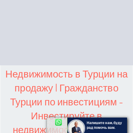
Недвижимость в Турции на
продажу | Гражданство
Турции по инвестициям -
Инвестируйте в
Напишите нам, буду
недвижимость Турции и
рад помочь вам.