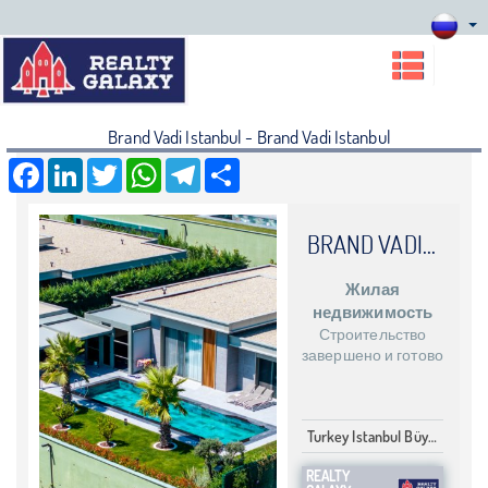
Brand Vadi Istanbul - Brand Vadi Istanbul
Facebook
LinkedIn
Twitter
WhatsApp
Telegram
Share
BRAND VADI ISTANBUL
Жилая
недвижимость
Строительство
завершено и готово
Turkey Istanbul Büyükçekmece Büyükçekmece
REALTY