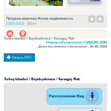
GALAXY
Продажа квартира Жилая недвижимость
2,800,000 $
503 m²
Turkey Istanbul / Büyükçekmece
/ Karaagaç Mah.
Номер объявления:
f-494589-1299
Дата последнего обновления :
04/05/2026
Печать (PDF)
Turkey Istanbul / Büyükçekmece
/ Karaagaç Mah.
Расположение Вид