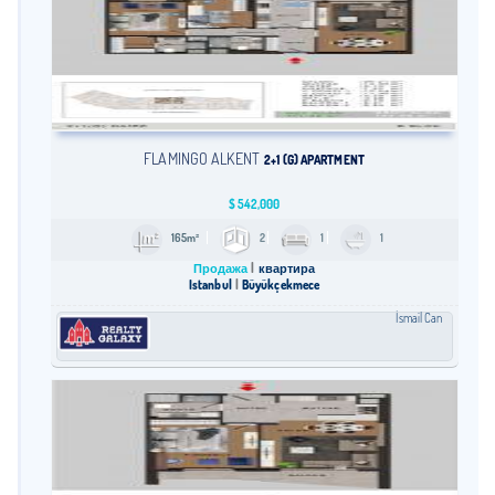
FLAMINGO ALKENT
2+1 (G) APARTMENT
$
542,000
165m²
2
1
1
Продажа
квартира
Istanbul
Büyükçekmece
İsmail Can