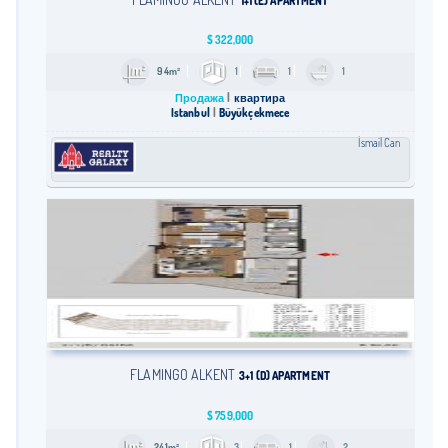
1+1 (E) APARTMENT
$
322,000
94m²
1
1
1
Продажа
квартира
Istanbul
Büyükçekmece
İsmail Can
FLAMINGO ALKENT
3+1 (D) APARTMENT
$
759,000
241m²
3
1
2